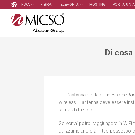
Salta
FWA
FIBRA
TELEFONIA
HOSTING
PORTA UN 
ai
contenuti
Di cosa 
Di un’
antenna
per la connessione
for
wireless. L’antenna deve essere insta
la tua abitazione.
Se vorrai potrai raggiungere in WiFi 
utilizzarne uno già in tuo possesso