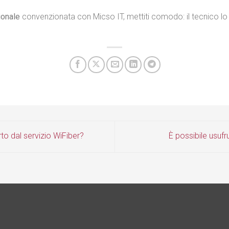
ionale
convenzionata con Micso IT, mettiti comodo: il tecnico lo 
o dal servizio WiFiber?
È possibile usufr