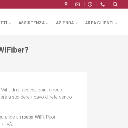
TTI
ASSISTENZA
AZIENDA
AREA CLIENTI
 WiFiber?
n WiFi, di un access point o router
derà a stendere il cavo di rete dentro
figurando un
router WiFi
. Puoi
5
+ IVA.