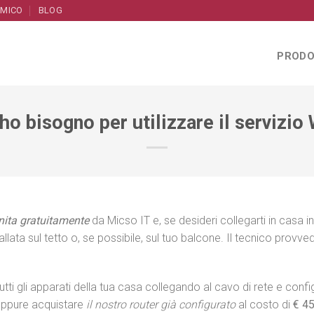
AMICO
BLOG
PRODO
ho bisogno per utilizzare il servizio
nita gratuitamente
da Micso IT e, se desideri collegarti in casa i
llata sul tetto o, se possibile, sul tuo balcone. Il tecnico provve
tutti gli apparati della tua casa collegando al cavo di rete e con
 oppure acquistare
il nostro router già configurato
al costo di
€ 4