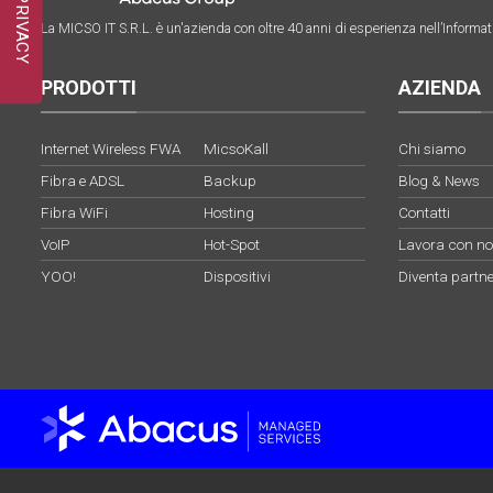
La MICSO IT S.R.L. è un'azienda con oltre 40 anni di esperienza nell’Informati
PRODOTTI
AZIENDA
Internet Wireless FWA
MicsoKall
Chi siamo
Fibra e ADSL
Backup
Blog & News
Fibra WiFi
Hosting
Contatti
VoIP
Hot-Spot
Lavora con no
YOO!
Dispositivi
Diventa partne