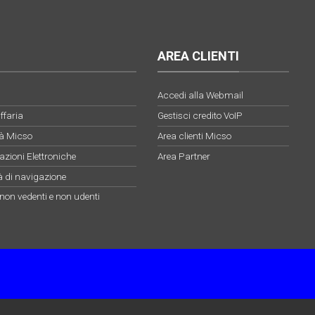
AREA CLIENTI
Accedi alla Webmail
ffaria
Gestisci credito VoIP
ità Micso
Area clienti Micso
zioni Elettroniche
Area Partner
à di navigazione
 non vedenti e non udenti