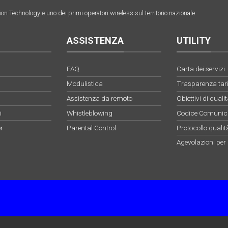
on Technology e uno dei primi operatori wireless sul territorio nazionale.
ASSISTENZA
UTILITY
FAQ
Carta dei servizi
Modulistica
Trasparenza tari
Assistenza da remoto
Obiettivi di qual
i
Whistleblowing
Codice Comunica
r
Parental Control
Protocollo qualit
Agevolazioni per