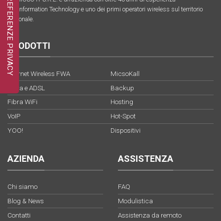
nell’Information Technology e uno dei primi operatori wireless sul territorio
nazionale.
PRODOTTI
Internet Wireless FWA
MicsoKall
Fibra e ADSL
Backup
Fibra WiFi
Hosting
VoIP
Hot-Spot
YOO!
Dispositivi
AZIENDA
ASSISTENZA
Chi siamo
FAQ
Blog & News
Modulistica
Contatti
Assistenza da remoto