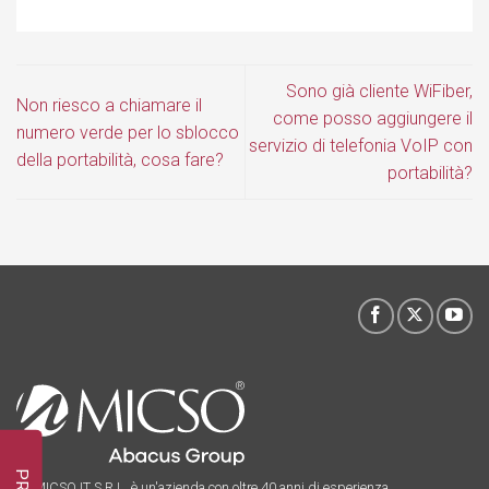
Sono già cliente WiFiber,
Non riesco a chiamare il
come posso aggiungere il
numero verde per lo sblocco
servizio di telefonia VoIP con
della portabilità, cosa fare?
portabilità?
La MICSO IT S.R.L. è un'azienda con oltre 40 anni di esperienza