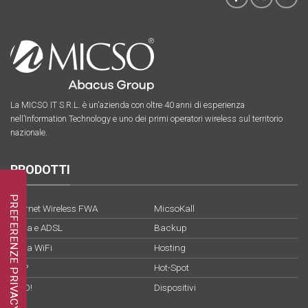
La MICSO IT S.R.L. è un'azienda con oltre 40 anni di esperienza
nell’Information Technology e uno dei primi operatori wireless sul territorio
nazionale.
PRODOTTI
Internet Wireless FWA
MicsoKall
Fibra e ADSL
Backup
Fibra WiFi
Hosting
VoIP
Hot-Spot
YOO!
Dispositivi