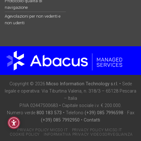
Protocollo qualità di
navigazione
Agevolazioni per non vedenti e
non udenti
Copyright © 2026
Micso Information Technology s.r.l.
• Sede
legale e operativa: Via Tiburtina Valeria, n. 318/3 – 65128 Pescara
– Italia
P.IVA 02447500683 • Capitale sociale i.v. € 200.000.
Numero verde
800 183 573
• Telefono
(+39) 085 7996598
· Fax
(+39) 085 7992950
•
Contatti
PRIVACY POLICY MICSO IT
PRIVACY POLICY MICSO.IT
COOKIE POLICY
INFORMATIVA PRIVACY VIDEOSORVEGLIANZA