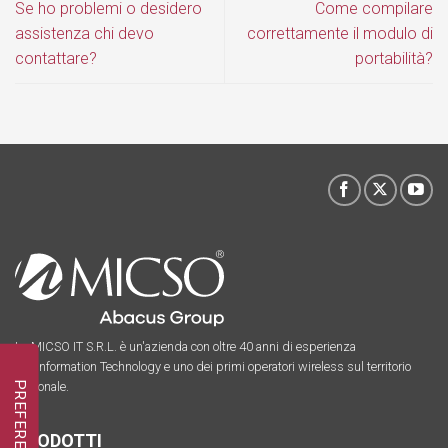
Se ho problemi o desidero
Come compilare
assistenza chi devo
correttamente il modulo di
contattare?
portabilità?
La MICSO IT S.R.L. è un'azienda con oltre 40 anni di esperienza
nell’Information Technology e uno dei primi operatori wireless sul territorio
nazionale.
PRODOTTI