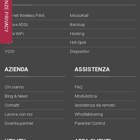
Internet Wireless FWA
MicsoKall
Fibra e ADSL
Backup
Fibra WiFi
Hosting
VoIP
Hot-Spot
YOO!
Dispositivi
AZIENDA
ASSISTENZA
Chi siamo
FAQ
Blog & News
Modulistica
Contatti
Assistenza da remoto
Lavora con noi
Whistleblowing
Diventa partner
Parental Control