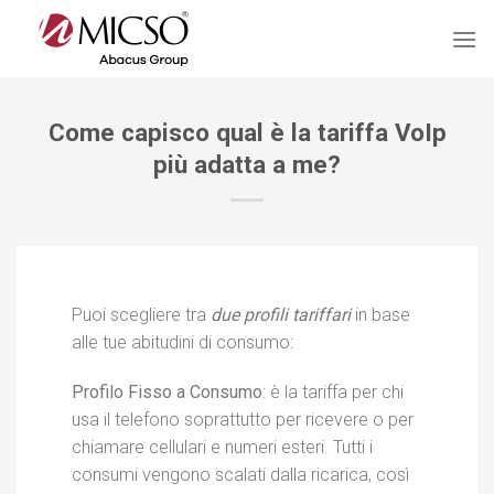
Salta
ai
contenuti
Come capisco qual è la tariffa VoIp
più adatta a me?
Puoi scegliere tra
due profili tariffari
in base
alle tue abitudini di consumo:
Profilo Fisso a Consumo
: è la tariffa per chi
usa il telefono soprattutto per ricevere o per
chiamare cellulari e numeri esteri. Tutti i
consumi vengono scalati dalla ricarica, così